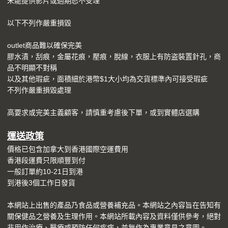
未能提供影片或過期恕不受理
以下不列作嚴重損毀
outlet商品難以確保完美
膠水漬，刮痕，金屬花痕，壓痕，脫線，衣服上有防盗裝置針孔，商
品不明顯不對稱
以及其他瑕疵，面積細於港幣$1大小均為交貨標準內可接受瑕疵
不列作嚴重損毀處理
高要求或完美主義顧客，請慎重考慮後下單，或到實體店選購
運送
政策
價格已包含加拿大到香港國際空運費用
香港段運費只限順豐到付
一般訂單約10-21日到港
到港後3個工作日發貨
本網站上出售的產品乃食品或營養補充品。本網站之內容旨在告知有
關保健品之營養及生理作用。本網站所載內容及資料僅供參考，絕對
非用作治療、醫療或預防任何疾病，並無作為專業意見之意圖。