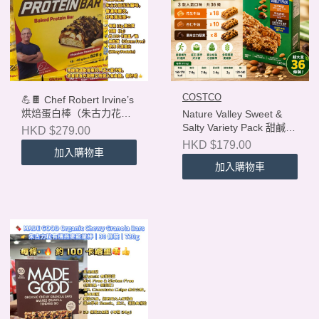
COSTCO
💪🍫 Chef Robert Irvine’s
烘焙蛋白棒（朱古力花生
Nature Valley Sweet &
醬味） Chef Robert
Salty Variety Pack 甜鹹燕
HKD $279.00
Irvine’s Protein Bar –
麥能量棒 36 條裝
HKD $179.00
加入購物車
Chocolate Peanut Butter
（1.26kg）
加入購物車
18 條裝｜每條 46g（總重
量 828g）