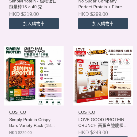
SimplyProtein - 植物蛋白
No Sugar Company
能量棒15 × 40 克
Perfect Protein + Fibre
SimplyProtein - Plant
Bar – Peanut Butter &
HKD $219.00
HKD $299.00
Based Protein Bars
Jelly (14 Bars, 55g each)
加入購物車
加入購物車
Variety Pack, 15 × 40 g
No Sugar 完美蛋白高纖棒
14條裝（花生醬果醬味）
COSTCO
COSTCO
Simply Protein Crispy
LOVE GOOD PROTEIN
Bars Variety Pack (18
CRUNCH 高蛋白脆脆棒
Bars, 40g each) Simply
12條裝
HKD $249.00
HKD $229.00
Protein 酥脆蛋白棒 18條