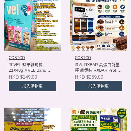
COSTCO
COSTCO
❤️‍🔥VEL 堅果雜莓棒
🍫💪 RXBAR 高蛋白能量
21X40g ✴️VEL Bars,
棒 雜錦裝 RXBAR Protein
Variety Pack
Bar Variety Pack
HKD $149.00
HKD $259.00
728g（14 × 52g）
加入購物車
加入購物車