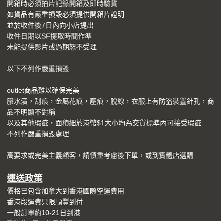
開箱時必須拍片記錄開箱及即時驗貨
如貨品有嚴重損毀必須提供開箱片證明
並於收件後7日內向小店提出
收件日期以SF提取時間作準
未能提供影片或過期恕不受理
以下不列作嚴重損毀
outlet商品難以確保完美
膠水漬，刮痕，金屬花痕，壓痕，脫線，衣服上有防盗裝置針孔，商
品不明顯不對稱
以及其他瑕疵，面積細於港幣$1大小均為交貨標準內可接受瑕疵
不列作嚴重損毀處理
高要求或完美主義顧客，請慎重考慮後下單，或到實體店選購
運送
政策
價格已包含加拿大到香港國際空運費用
香港段運費只限順豐到付
一般訂單約10-21日到港