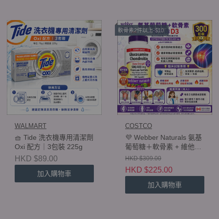
軟骨素2件以上-$10
WALMART
COSTCO
🧺 Tide 洗衣機專用清潔劑
💜 Webber Naturals 氨基
Oxi 配方｜3包裝 225g
葡萄糖＋軟骨素 + 維他命
D3 Glucosamine
HKD $89.00
HKD $309.00
Chondroitin Extra
HKD $225.00
加入購物車
Strength 500/400mg 📦
300 粒裝
加入購物車