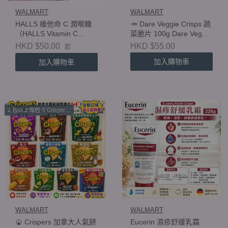
WALMART
WALMART
HALLS 維他命 C 潤喉糖
🥕 Dare Veggie Crisps 蔬
（HALLS Vitamin C
菜脆片 100g Dare Veggie
Supplement Drops –
Crisps 100g
HKD $50.00
HKD $55.00
起
Assorted Citrus
加入購物車
加入購物車
Flavour）
2 包以上每包-5 Crispers 獨有餅乾零食
WALMART
WALMART
🍘 Crispers 加拿大人氣餅
Eucerin 濕疹舒緩乳霜