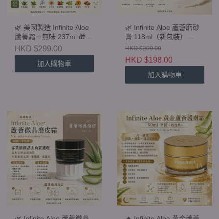
🌿 美國製造 Infinite Aloe
🌿 Infinite Aloe 蘆薈磨砂
蘆薈霜－無味 237ml 🎁
膏 118ml（新包裝）
購買即送 1 支 15ml 旅行
Everyday Hero Baby Soft
HKD $299.00
HKD $209.00
裝
Scrub
HKD $198.00
加入購物車
加入購物車
🌿 Infinite Aloe 蘆薈微晶
🔥 Infinite Aloe 黃金蘆薈