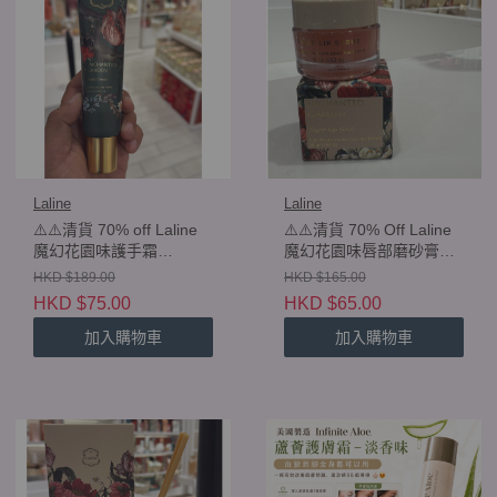
Laline
Laline
⚠️⚠️清貨 70% off Laline
⚠️⚠️清貨 70% Off Laline
魔幻花園味護手霜
魔幻花園味唇部磨砂膏
Enchanted Garden Hand
Enchanted Garden Sugar
HKD $189.00
HKD $165.00
Cream 100ml
Lip Scrub 15g
HKD $75.00
HKD $65.00
加入購物車
加入購物車