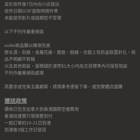
並於收件後7日內向小店提出
收件日期以SF提取時間作準
未能提供影片或過期恕不受理
以下不列作嚴重損毀
outlet商品難以確保完美
膠水漬，刮痕，金屬花痕，壓痕，脫線，衣服上有防盗裝置針孔，商
品不明顯不對稱
以及其他瑕疵，面積細於港幣$1大小均為交貨標準內可接受瑕疵
不列作嚴重損毀處理
高要求或完美主義顧客，請慎重考慮後下單，或到實體店選購
運送
政策
價格已包含加拿大到香港國際空運費用
香港段運費只限順豐到付
一般訂單約10-21日到港
到港後3個工作日發貨