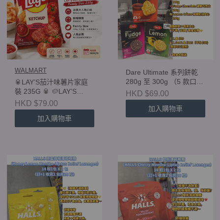
WALMART
Dare Ultimate 系列餅乾
280g 至 300g （5 款口
🥫LAY’S茄汁味薯片家庭
味）⚠️⚠️（此產品在每訂
裝 235G 🥫 🥔LAY’S
HKD $69.00
單上不論是多少件，也算1
KETCHUP CHIPS
HKD $79.00
加入購物車
件計算）
FAMILY SIZE🥔<1 包$79
加入購物車
（孖裝每包$74）>