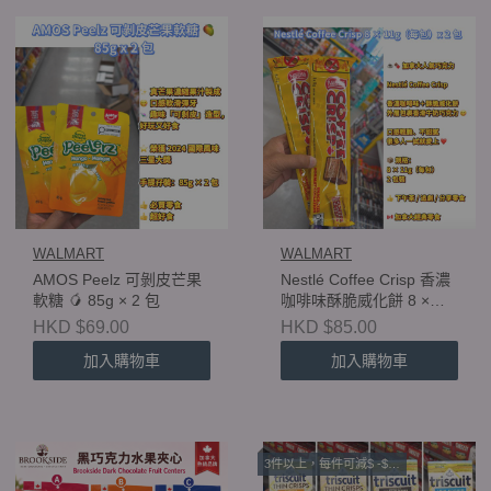
WALMART
WALMART
AMOS Peelz 可剝皮芒果
Nestlé Coffee Crisp 香濃
軟糖 🥭 85g × 2 包
咖啡味酥脆威化餅 8 ×
11g（每包）x 2 包
HKD $69.00
HKD $85.00
加入購物車
加入購物車
3件以上，每件可減$ -$4 (Walmart ）