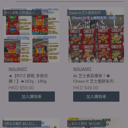
RITZ 餅乾 2 件或以上優惠
Cheez-It 芝士脆餅系列 優惠 and RITZ 餅乾 多款任揀
WALMART
WALMART
🔥【RITZ 餅乾 多款任
🧀 芝士香氣爆表！🔱
揀！】🔥162g - 180g
Cheez-It 芝士脆餅系列
（8款）🔥
HKD $59.00
HKD $49.00
加入購物車
加入購物車
2件以上每件-$4 LECLERC CELEBRATION 迷你曲奇 200g
2 包以上每包 -$4 GARDEN VEGGIE STRAWS