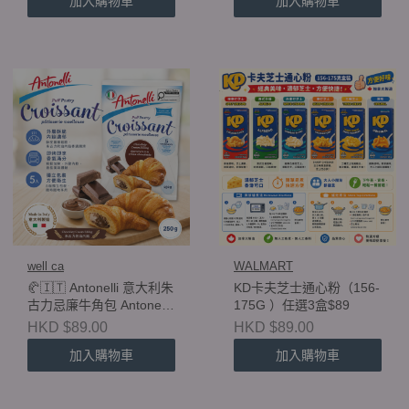
加入購物車
加入購物車
🥗 GOLD SEAL 野生即食
三文魚沙律 160g GOLD
SEAL Wild Ready-to-Eat
Salmon Salad 160g ✨ 任
選 2 盒 $102
well ca
WALMART
🥐🇮🇹 Antonelli 意大利朱
KD卡夫芝士通心粉（156-
古力忌廉牛角包 Antonelli
175G ）任選3盒$89
Puff Pastry Croissant
HKD $89.00
HKD $89.00
Chocolaty Cream Filling
加入購物車
加入購物車
250g