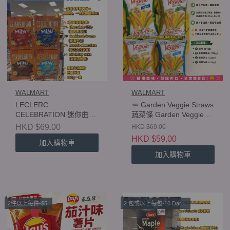
WALMART
WALMART
LECLERC
🥕 Garden Veggie Straws
CELEBRATION 迷你曲奇
蔬菜條 Garden Veggie
200g
Straws 120g–142g
HKD $69.00
HKD $69.00
HKD $59.00
加入購物車
加入購物車
2件以上每件-$5
2 包或以上每包-10 Dare Ultimate 系列餅乾 280g 至 300g