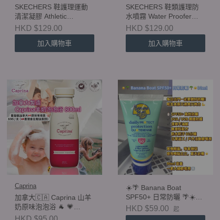
SKECHERS 鞋護理運動
SKECHERS 鞋類護理防
清潔凝膠 Athletic
水噴霧 Water Proofer
Cleanser 177mL
Liquid & Stain Barrier
HKD $129.00
HKD $129.00
177mL
加入購物車
加入購物車
Caprina
☀️🌴 Banana Boat
SPF50+ 日常防曬 🌴☀️
加拿大🇨🇦 Caprina 山羊
90ml
奶原味泡泡浴 🐐 💗
HKD $59.00
起
800ml （舊包裝）香港會
HKD $95.00