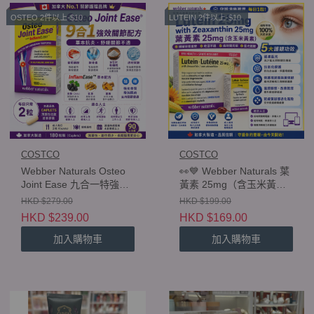
OSTEO 2件以上-$10
LUTEIN 2件以上-$10
COSTCO
COSTCO
Webber Naturals Osteo
👀💙 Webber Naturals 葉
Joint Ease 九合一特強關
黃素 25mg（含玉米黃
節配方 180 粒膠囊 😍
素）175 粒 Webber
HKD $279.00
HKD $199.00
🙌🏻 OSTEO $239 2件以
Naturals Lutein 25mg
HKD $239.00
HKD $169.00
上$229
with Zeaxanthin 175
Softgels
加入購物車
加入購物車