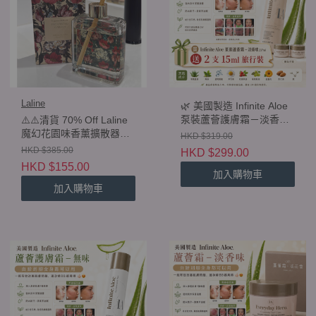
Laline
🌿 美國製造 Infinite Aloe
泵裝蘆薈護膚霜－淡香味
⚠️⚠️清貨 70% Off Laline
237ml 🎁 購買即送 2 支
魔幻花園味香薰擴散器
HKD $319.00
15ml 旅行裝
Enchanted Garden
HKD $385.00
HKD $299.00
Fragrance Diffuser 180ml
HKD $155.00
加入購物車
加入購物車