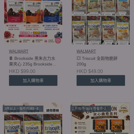
WALMART
WALMART
🍫 Brookside 黑朱古力水
💥 Triscuit 全穀物脆餅
果夾心 235g Brookside
200g
Dark Chocolate Fruit
HKD $99.00
HKD $49.00
Centers 235g
加入購物車
加入購物車
3件以上，每件可減$ -$4 (Walmart ）
2 件每件-$6/4 件每件-16【🍫 Leclerc Celebration 夾心曲奇系列 🍪】