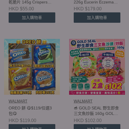
乾脆片 145g Crispers
226g Eucerin Eczema
Baked Snacks 145g
Relief Cream 226g
HKD $55.00
HKD $179.00
加入購物車
加入購物車
WALMART
WALMART
OREO 餅 😋$119/任選3
🥣 GOLD SEAL 野生即食
包😋
三文魚炒飯 160g GOLD
SEAL Wild Ready-to-Eat
HKD $119.00
HKD $102.00
Salmon Fried Rice 160g